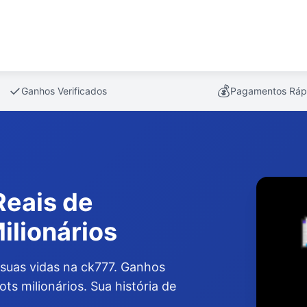
✓
💰
Ganhos Verificados
Pagamentos Ráp
Reais de
ilionários
suas vidas na ck777. Ganhos
ts milionários. Sua história de