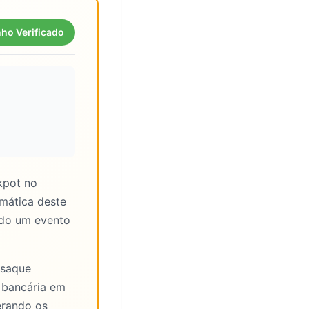
ho Verificado
kpot no
mática deste
ndo um evento
 saque
a bancária em
perando os