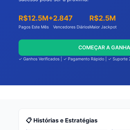
R$12.5M+
2.847
R$2.5M
Pagos Este Mês
Vencedores Diários
Maior Jackpot
COMEÇAR A GANHA
✓ Ganhos Verificados | ✓ Pagamento Rápido | ✓ Suporte 
📋 Histórias e Estratégias