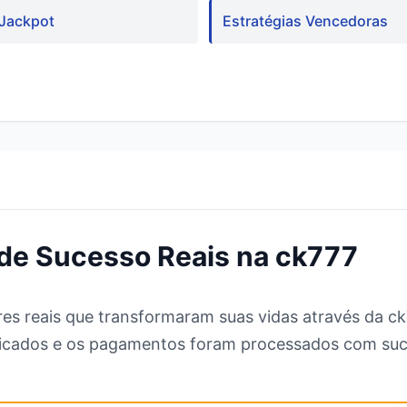
 Jackpot
Estratégias Vencedoras
 de Sucesso Reais na ck777
s reais que transformaram suas vidas através da ck
ficados e os pagamentos foram processados com suc