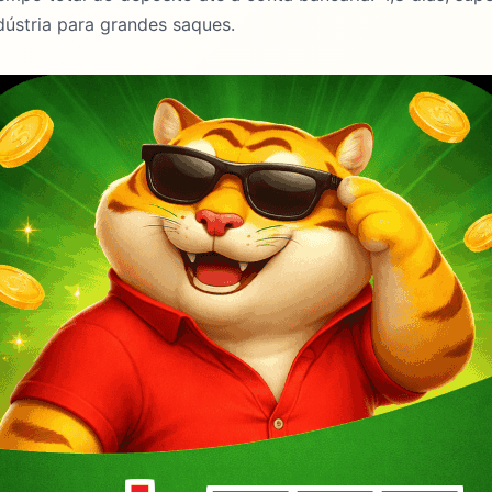
dústria para grandes saques.