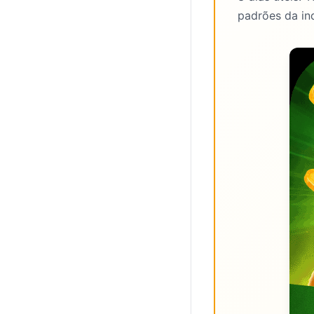
padrões da in