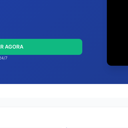
R AGORA
24/7