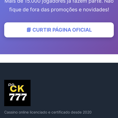
Mais de 15.000 jogadores já fazem parte. Não
fique de fora das promoções e novidades!
📘 CURTIR PÁGINA OFICIAL
Cassino online licenciado e certificado desde 2020