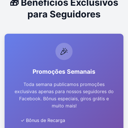
🎁 Benefícios Exclusivos
para Seguidores
🎉
Promoções Semanais
Toda semana publicamos promoções
exclusivas apenas para nossos seguidores do
Facebook. Bônus especiais, giros grátis e
muito mais!
✓ Bônus de Recarga