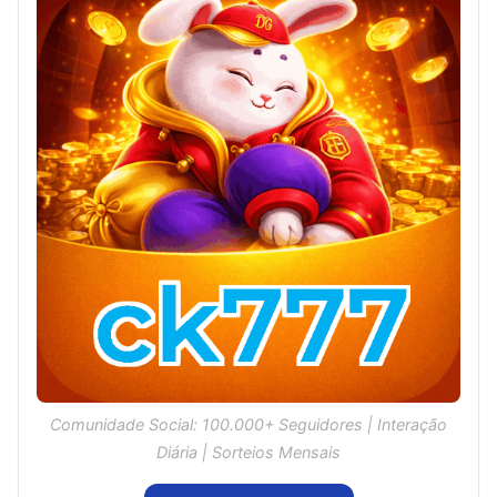
Comunidade Social: 100.000+ Seguidores | Interação
Diária | Sorteios Mensais