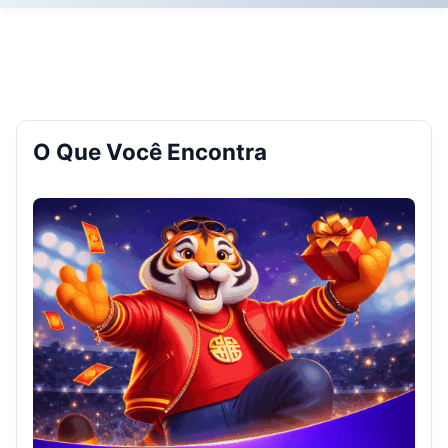
O Que Você Encontra