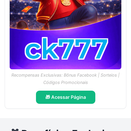
Recompensas Exclusivas: Bônus Facebook | Sorteios |
Códigos Promocionais
🎁 Acessar Página