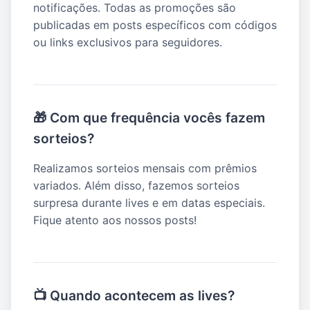
notificações. Todas as promoções são
publicadas em posts específicos com códigos
ou links exclusivos para seguidores.
🎁 Com que frequência vocês fazem
sorteios?
Realizamos sorteios mensais com prêmios
variados. Além disso, fazemos sorteios
surpresa durante lives e em datas especiais.
Fique atento aos nossos posts!
📺 Quando acontecem as lives?