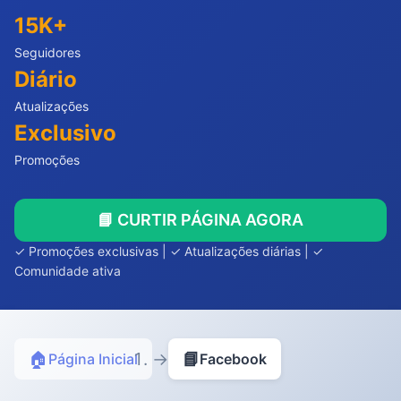
15K+
Seguidores
Diário
Atualizações
Exclusivo
Promoções
📘 CURTIR PÁGINA AGORA
✓ Promoções exclusivas | ✓ Atualizações diárias | ✓
Comunidade ativa
🏠
→
📘
Página Inicial
Facebook