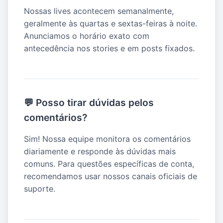
Nossas lives acontecem semanalmente,
geralmente às quartas e sextas-feiras à noite.
Anunciamos o horário exato com
antecedência nos stories e em posts fixados.
💬 Posso tirar dúvidas pelos
comentários?
Sim! Nossa equipe monitora os comentários
diariamente e responde às dúvidas mais
comuns. Para questões específicas de conta,
recomendamos usar nossos canais oficiais de
suporte.