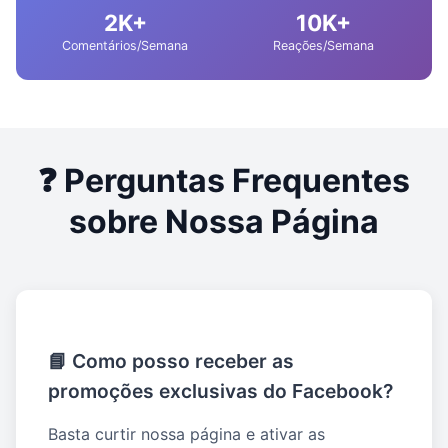
2K+
10K+
Comentários/Semana
Reações/Semana
❓ Perguntas Frequentes
sobre Nossa Página
📘 Como posso receber as
promoções exclusivas do Facebook?
Basta curtir nossa página e ativar as