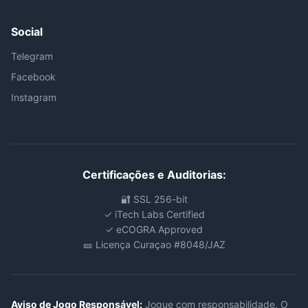
Social
Telegram
Facebook
Instagram
Certificações e Auditorias:
🔐 SSL 256-bit
✓ iTech Labs Certified
✓ eCOGRA Approved
🎫 Licença Curaçao #8048/JAZ
Aviso de Jogo Responsável:
Jogue com responsabilidade. O