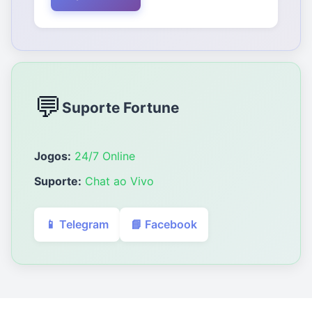
💬
Suporte Fortune
Jogos:
24/7 Online
Suporte:
Chat ao Vivo
📱 Telegram
📘 Facebook