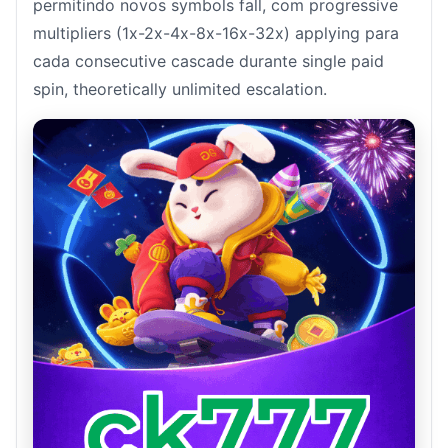
permitindo novos symbols fall, com progressive
multipliers (1x-2x-4x-8x-16x-32x) applying para
cada consecutive cascade durante single paid
spin, theoretically unlimited escalation.