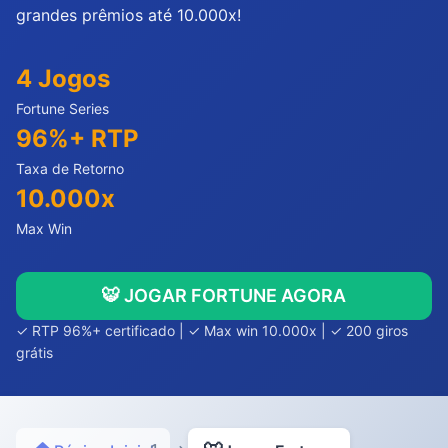
grandes prêmios até 10.000x!
4 Jogos
Fortune Series
96%+ RTP
Taxa de Retorno
10.000x
Max Win
🐯 JOGAR FORTUNE AGORA
✓ RTP 96%+ certificado | ✓ Max win 10.000x | ✓ 200 giros
grátis