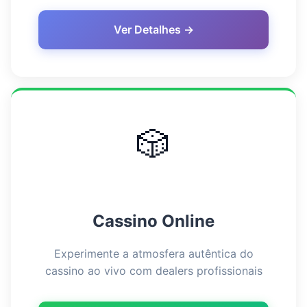
Ver Detalhes →
🎲
Cassino Online
Experimente a atmosfera autêntica do
cassino ao vivo com dealers profissionais