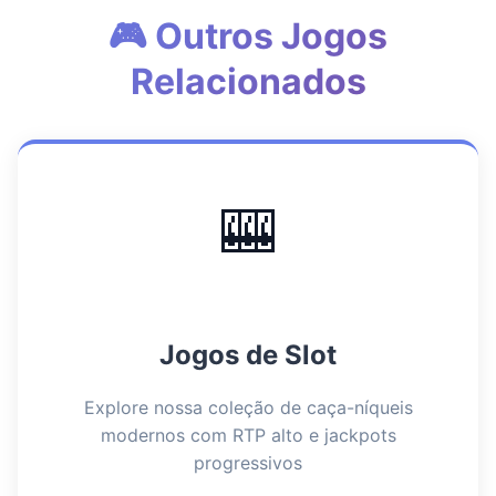
🎮 Outros Jogos
Relacionados
🎰
Jogos de Slot
Explore nossa coleção de caça-níqueis
modernos com RTP alto e jackpots
progressivos