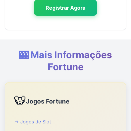
Registrar Agora
🎰 Mais Informações
Fortune
🐯
Jogos Fortune
→ Jogos de Slot