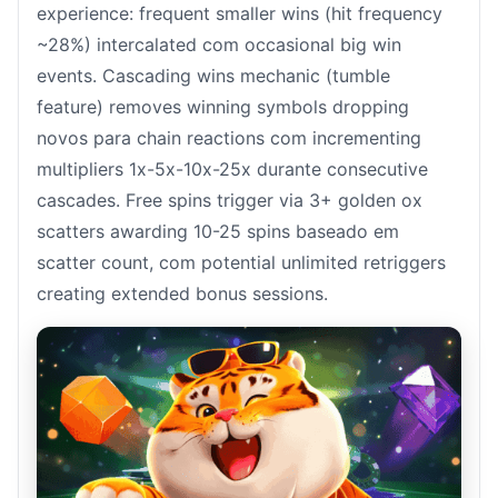
experience: frequent smaller wins (hit frequency
~28%) intercalated com occasional big win
events. Cascading wins mechanic (tumble
feature) removes winning symbols dropping
novos para chain reactions com incrementing
multipliers 1x-5x-10x-25x durante consecutive
cascades. Free spins trigger via 3+ golden ox
scatters awarding 10-25 spins baseado em
scatter count, com potential unlimited retriggers
creating extended bonus sessions.