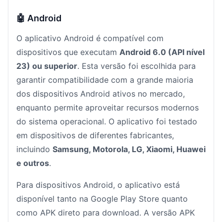
🤖 Android
O aplicativo Android é compatível com
dispositivos que executam
Android 6.0 (API nível
23) ou superior
. Esta versão foi escolhida para
garantir compatibilidade com a grande maioria
dos dispositivos Android ativos no mercado,
enquanto permite aproveitar recursos modernos
do sistema operacional. O aplicativo foi testado
em dispositivos de diferentes fabricantes,
incluindo
Samsung, Motorola, LG, Xiaomi, Huawei
e outros
.
Para dispositivos Android, o aplicativo está
disponível tanto na Google Play Store quanto
como APK direto para download. A versão APK