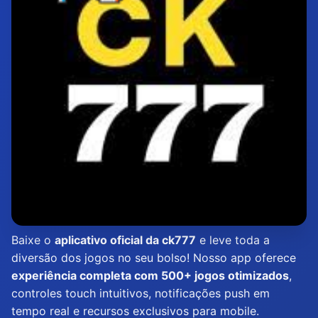
Baixe o
aplicativo oficial da ck777
e leve toda a
diversão dos jogos no seu bolso! Nosso app oferece
experiência completa com 500+ jogos otimizados
,
controles touch intuitivos, notificações push em
tempo real e recursos exclusivos para mobile.