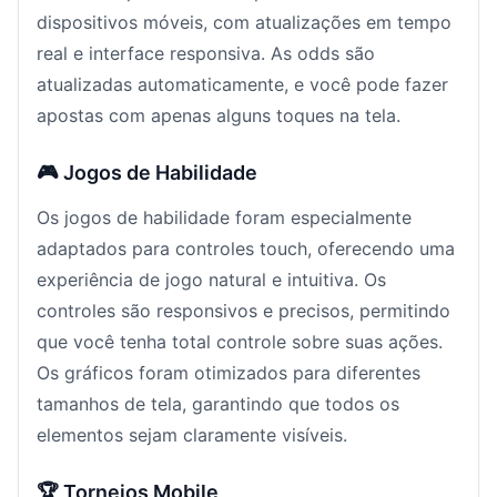
dispositivos móveis, com atualizações em tempo
real e interface responsiva. As odds são
atualizadas automaticamente, e você pode fazer
apostas com apenas alguns toques na tela.
🎮 Jogos de Habilidade
Os jogos de habilidade foram especialmente
adaptados para controles touch, oferecendo uma
experiência de jogo natural e intuitiva. Os
controles são responsivos e precisos, permitindo
que você tenha total controle sobre suas ações.
Os gráficos foram otimizados para diferentes
tamanhos de tela, garantindo que todos os
elementos sejam claramente visíveis.
🏆 Torneios Mobile