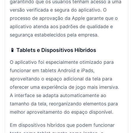
garantindo que os usuários tenham acesso a uma
versão verificada e segura do aplicativo. O
processo de aprovação da Apple garante que o
aplicativo atenda aos padrões de qualidade e
segurança estabelecidos pela empresa.
📱 Tablets e Dispositivos Híbridos
O aplicativo foi especialmente otimizado para
funcionar em tablets Android e iPads,
aproveitando o espaço adicional da tela para
oferecer uma experiência de jogo mais imersiva.
A interface se adapta automaticamente ao
tamanho da tela, reorganizando elementos para
melhor aproveitamento do espaço disponível.
Em dispositivos híbridos que podem funcionar