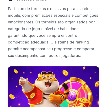
Participe de torneios exclusivos para usuários
mobile, com premiações especiais e competições
emocionantes. Os torneios são organizados por
categoria de jogo e nível de habilidade,
garantindo que você sempre encontre
competição adequada. O sistema de ranking
permite acompanhar seu progresso e comparar
seu desempenho com outros jogadores.