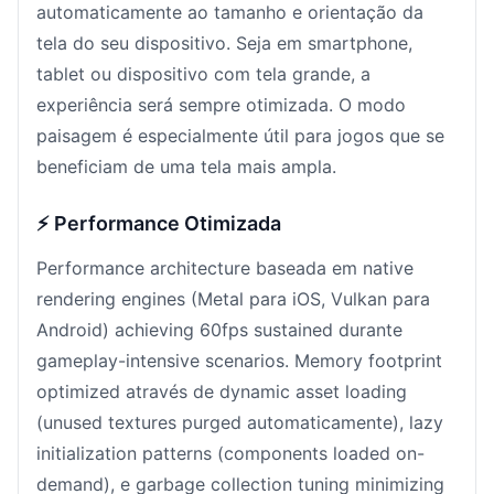
automaticamente ao tamanho e orientação da
tela do seu dispositivo. Seja em smartphone,
tablet ou dispositivo com tela grande, a
experiência será sempre otimizada. O modo
paisagem é especialmente útil para jogos que se
beneficiam de uma tela mais ampla.
⚡ Performance Otimizada
Performance architecture baseada em native
rendering engines (Metal para iOS, Vulkan para
Android) achieving 60fps sustained durante
gameplay-intensive scenarios. Memory footprint
optimized através de dynamic asset loading
(unused textures purged automaticamente), lazy
initialization patterns (components loaded on-
demand), e garbage collection tuning minimizing