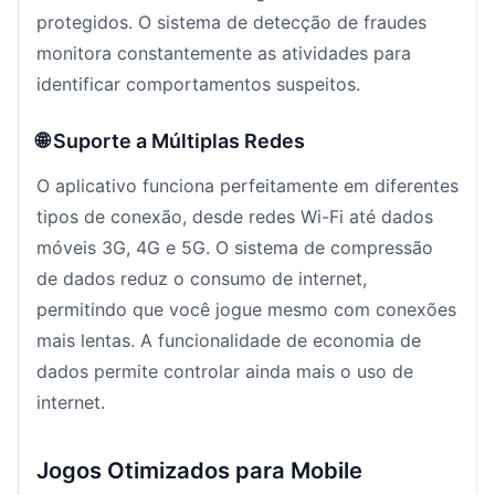
protegidos. O sistema de detecção de fraudes
monitora constantemente as atividades para
identificar comportamentos suspeitos.
🌐 Suporte a Múltiplas Redes
O aplicativo funciona perfeitamente em diferentes
tipos de conexão, desde redes Wi-Fi até dados
móveis 3G, 4G e 5G. O sistema de compressão
de dados reduz o consumo de internet,
permitindo que você jogue mesmo com conexões
mais lentas. A funcionalidade de economia de
dados permite controlar ainda mais o uso de
internet.
Jogos Otimizados para Mobile