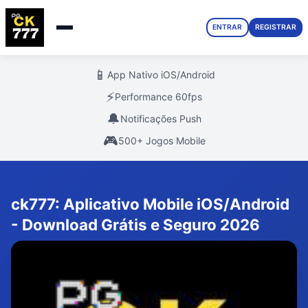
ENTRAR
REGISTRAR
📱
App Nativo iOS/Android
⚡
Performance 60fps
🔔
Notificações Push
🎮
500+ Jogos Mobile
ck777: Aplicativo Mobile iOS/Android
- Download Grátis e Seguro 2026