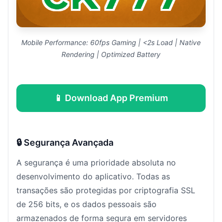
Mobile Performance: 60fps Gaming | <2s Load | Native
Rendering | Optimized Battery
📱 Download App Premium
🔒 Segurança Avançada
A segurança é uma prioridade absoluta no
desenvolvimento do aplicativo. Todas as
transações são protegidas por criptografia SSL
de 256 bits, e os dados pessoais são
armazenados de forma segura em servidores