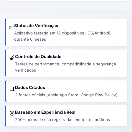
Status de Verificação
✅
Aplicativo testado em 15 dispositivos (iOS/Android)
durante 6 meses
Controle de Qualidade
🔬
Testes de performance, compatibilidade e segurança
verificados
Dados Citados
📊
2 fontes oficiais (Apple App Store, Google Play Policy)
Baseado em Experiência Real
🎯
200+ horas de uso registradas em testes práticos