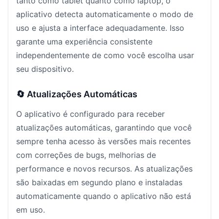
tanto como tablet quanto como laptop, o
aplicativo detecta automaticamente o modo de
uso e ajusta a interface adequadamente. Isso
garante uma experiência consistente
independentemente de como você escolha usar
seu dispositivo.
🔄 Atualizações Automáticas
O aplicativo é configurado para receber
atualizações automáticas, garantindo que você
sempre tenha acesso às versões mais recentes
com correções de bugs, melhorias de
performance e novos recursos. As atualizações
são baixadas em segundo plano e instaladas
automaticamente quando o aplicativo não está
em uso.